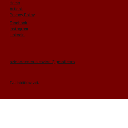
Home
Articoli
Privacy Policy
Dati Ads: male i quotidiani locali, piccoli
Facebook
miglioramenti per Il Corriere e La
Instagram
Repubblica
LinkedIn
aziendecomunicazioni@gmail.com
Tutti i diritti riservati.