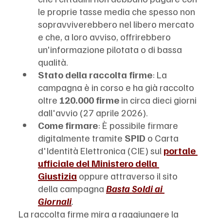
le proprie tasse media che spesso non 
sopravviverebbero nel libero mercato 
e che, a loro avviso, offrirebbero 
un'informazione pilotata o di bassa 
qualità.
Stato della raccolta firme
: La 
campagna è in corso e ha già raccolto 
oltre 
120.000 firme
 in circa dieci giorni 
dall'avvio (27 aprile 2026).
Come firmare
: È possibile firmare 
digitalmente tramite 
SPID
 o Carta 
d'Identità Elettronica (CIE) sul 
portale 
ufficiale del Ministero della 
Giustizia
 oppure attraverso il sito 
della campagna 
Basta Soldi ai 
Giornali
.
La raccolta firme mira a raggiungere la 