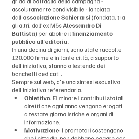
grido di battaglia della campagna - 
assolutamente condivisibile - lanciata 
dall'
associazione Schierarsi
 (fondata, tra 
gli altri, dall'ex M5s 
Alessandro Di 
Battista
) per abolire il 
finanziamento 
pubblico all'editoria. 
In una decina di giorni, sono state raccolte 
120.000 firme e in tante città, a supporto 
dell'iniziativa, stanno allestendo dei 
banchetti dedicati .
Sempre sul web, c'è una sintesi esaustiva 
dell'iniziativa referendaria:
Obiettivo
: Eliminare i contributi statali 
diretti che ogni anno vengono erogati 
a testate giornalistiche e organi di 
informazione.
Motivazione
: I promotori sostengono 
che i cittadini non debbano pagare con 