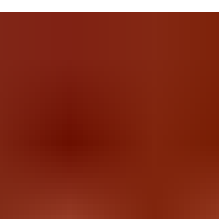
elicottero monomotore di ultima generazione
Un elicottero della flotta Hoverfly Nuovo elicottero per Hoverfly.
L'azienda del presidente Saturnino De Cecco ha annunciato l’acquisto 
un Airbus H130, elicottero monomotore di ultima generazione
appartenente alla famiglia EC130/H130, destinato a rafforzare la flott
Hoverfly nel segmento del trasporto elicotteristico executive, turistico
corporate e lavoro aereo, nonché per il trasporto medico aereo. Il
contratto è stato firmato nella sede commerciale Hoverfly di Pescar