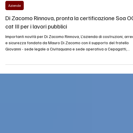
3 giu
Tempo di lettura: 2 min
Aziende
Di Zacomo Rinnova, pronta la certificazione Soa 
cat III per i lavori pubblici
Importanti novità per Di Zacomo Rinnova, L'azienda di costruzioni, arre
e sicurezza fondata da Mauro Di Zacomo con il supporto del fratello
Giovanni - sede legale a Civitaquana e sede operativa a Cepagatti,
entrambe nel Pescarese - ha ottenuto la categoria superiore
dell'Attestazione Soa (OG1 cat III). Si tratta della certificazione
obbligatoria per le imprese che vogliono partecipare ai lavori pubblici 
Italia e avvalora il possesso dei requisiti economici e finanziari,