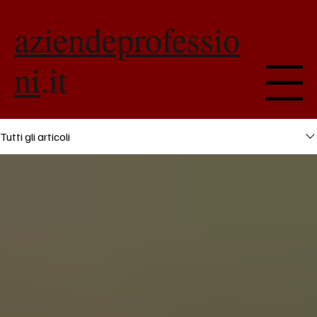
aziendeprofessio
ni
.it
Menu
Tutti gli articoli