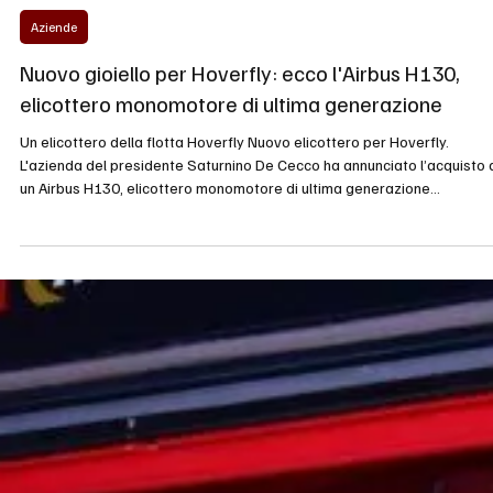
20 mag
Tempo di lettura: 3 min
Aziende
Nuovo gioiello per Hoverfly: ecco l'Airbus H130,
elicottero monomotore di ultima generazione
Un elicottero della flotta Hoverfly Nuovo elicottero per Hoverfly.
L'azienda del presidente Saturnino De Cecco ha annunciato l’acquisto 
un Airbus H130, elicottero monomotore di ultima generazione
appartenente alla famiglia EC130/H130, destinato a rafforzare la flott
Hoverfly nel segmento del trasporto elicotteristico executive, turistico
corporate e lavoro aereo, nonché per il trasporto medico aereo. Il
contratto è stato firmato nella sede commerciale Hoverfly di Pescar