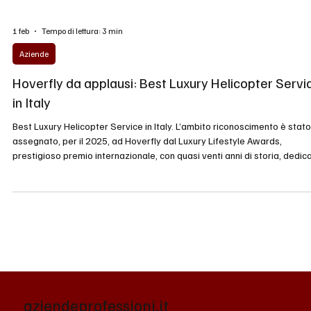
1 feb
Tempo di lettura: 3 min
Aziende
Hoverfly da applausi: Best Luxury Helicopter Servi
in Italy
Best Luxury Helicopter Service in Italy. L’ambito riconoscimento è stato
assegnato, per il 2025, ad Hoverfly dal Luxury Lifestyle Awards,
prestigioso premio internazionale, con quasi venti anni di storia, dedic
alla promozione e alla celebrazione di aziende, beni e servizi di lusso a
livello mondiale.