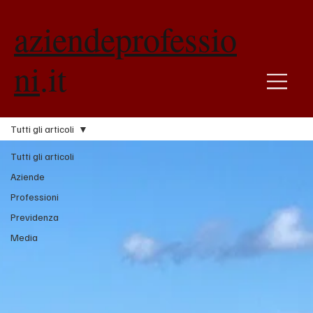
aziendeprofessio
ni
.it
Tutti gli articoli
Tutti gli articoli
Aziende
Professioni
Previdenza
Media