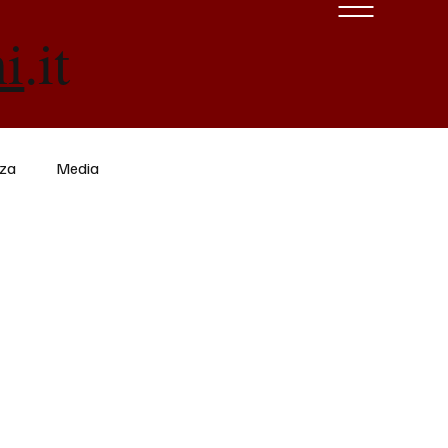
ni
.it
nza
Media