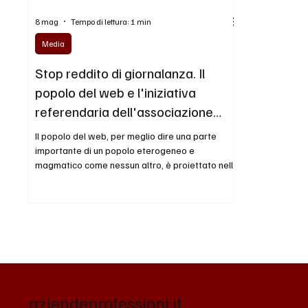
8 mag
Tempo di lettura: 1 min
Media
Stop reddito di giornalanza. Il
popolo del web e l'iniziativa
referendaria dell'associazione
Schierarsi
Il popolo del web, per meglio dire una parte
importante di un popolo eterogeneo e
magmatico come nessun altro, è proiettato nella
raccolta firme per il referendum contro il
finanziamento pubblico all'editoria. Raccolta
firme, manco a dirlo, di cui sui media ci sono solo
deboli tracce. Lo slogan Stop al reddito di
giornalanza è il grido di battaglia della
campagna - assolutamente condivisibile -
lanciata dall'associazione Schierarsi (fondata,
tra gli altri, dall'ex M5s Alessan
aziendeprofessioni
.it