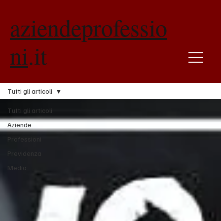
aziendeprofessio
ni
.it
Tutti gli articoli
Tutti gli articoli
Aziende
Professioni
Previdenza
Media