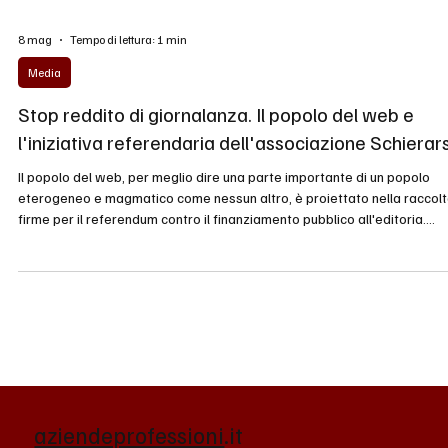
8 mag
Tempo di lettura: 1 min
Media
Stop reddito di giornalanza. Il popolo del web e
l'iniziativa referendaria dell'associazione Schierars
Il popolo del web, per meglio dire una parte importante di un popolo
eterogeneo e magmatico come nessun altro, è proiettato nella raccol
firme per il referendum contro il finanziamento pubblico all'editoria.
Raccolta firme, manco a dirlo, di cui sui media ci sono solo deboli tracc
Lo slogan Stop al reddito di giornalanza è il grido di battaglia della
campagna - assolutamente condivisibile - lanciata dall'associazione
Schierarsi (fondata, tra gli altri, dall'ex M5s Alessan