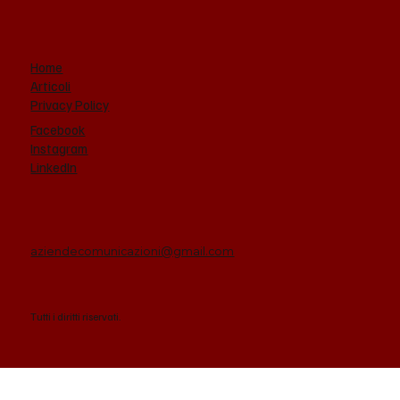
aziendeprofessioni
.it
Home
Articoli
Privacy Policy
Facebook
Instagram
LinkedIn
aziendecomunicazioni@gmail.com
Tutti i diritti riservati.