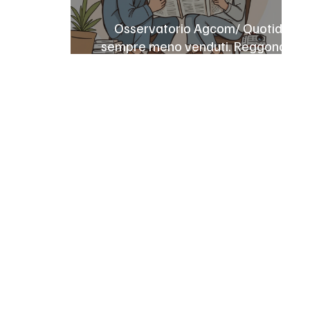
Osservatorio Agcom/ Quotidiani
sempre meno venduti. Reggono gli
sportivi, male le testate locali