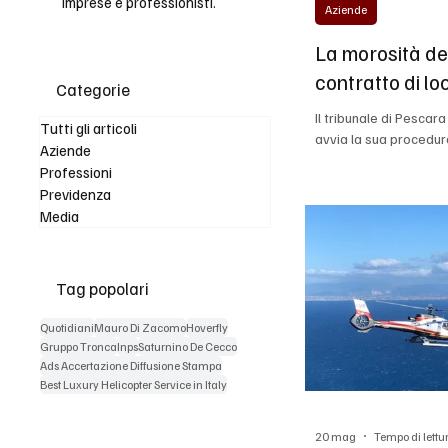
imprese e professionisti.
Aziende
La morosità del
contratto di lo
Categorie
sul centro spor
Il tribunale di Pescara
Tutti gli articoli
Adolfo De Cec
avvia la sua procedura
Aziende
valido anche in presen
Professioni
canoni non pagati dall
Previdenza
di Pescara Il divieto d
Media
contratto di leasing e
nei confronti di una 
nullità ed inefficacia 
di un bene immobile. Lo 
Tag popolari
Quotidiani
Mauro Di Zacomo
Hoverfly
Gruppo Tronca
Inps
Saturnino De Cecco
Ads Accertazione Diffusione Stampa
Best Luxury Helicopter Service in Italy
20 mag
Tempo di lettu