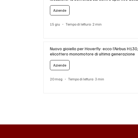
di Adolfo De Cecco
Aziende
15 giu
Tempo di lettura: 2 min
Nuovo gioiello per Hoverfly: ecco l'Airbus H130
elicottero monomotore di ultima generazione
Aziende
20 mag
Tempo di lettura: 3 min