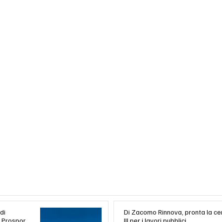
di
Di Zacomo Rinnova, pronta la ce
a Prosport
III per i lavori pubblici