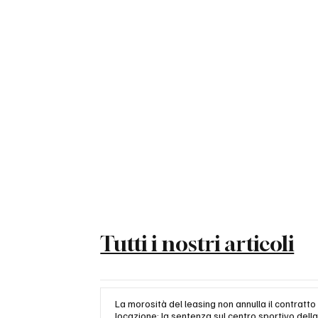
Tutti i nostri articoli
La morosità del leasing non annulla il contratto 
locazione: la sentenza sul centro sportivo dell