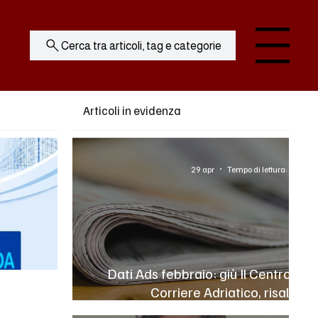
Cerca tra articoli, tag e categorie
Menu
Articoli in evidenza
29 apr
Tempo di lettura: 3 min
Dati Ads febbraio: giù Il Centro e il
Corriere Adriatico, risale la
Gazzetta del Sud. Emorragia di