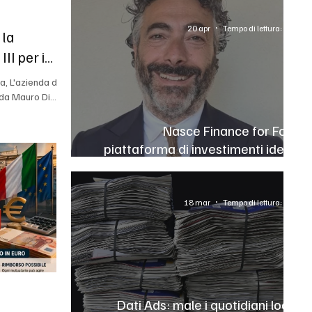
copie nel profondo nord
20 apr
Tempo di lettura: 2 min
 la
II per i
, L'azienda di
 da Mauro Di
vanni - sede
a Cepagatti,
Nasce Finance for Food,
a categoria
piattaforma di investimenti ideata
III). Si tratta
da Enzo Puzone (JP Finance&Legal)
 imprese che
 Italia e
mici e
18 mar
Tempo di lettura: 2 min
Dati Ads: male i quotidiani locali,