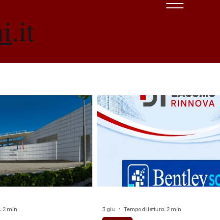
ni
.it
: 2 min
3 giu
Tempo di lettura: 2 min