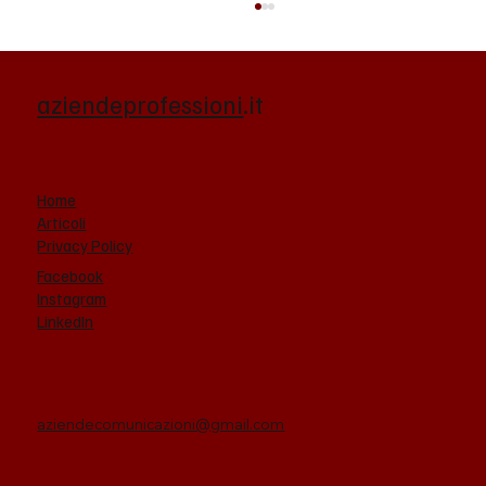
aziendeprofessioni
.it
Home
Articoli
Privacy Policy
Di Zacomo Rinnova, pronta la certificazione
Facebook
Soa OG1 cat III per i lavori pubblici
Instagram
LinkedIn
aziendecomunicazioni@gmail.com