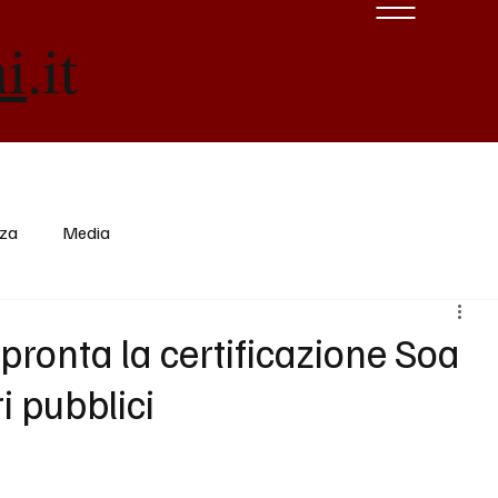
ni
.it
nza
Media
ronta la certificazione Soa
ri pubblici